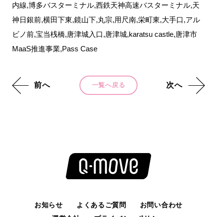
内線,博多バスターミナル,西鉄天神高速バスターミナル,天
神日銀前,横田下東,鏡山下,丸宗,用尺南,栄町東,大手口,アル
ビノ前,宝当桟橋,唐津城入口,唐津城,karatsu castle,唐津市
MaaS推進事業,Pass Case
前へ
次へ
一覧へ戻る
お知らせ
よくあるご質問
お問い合わせ