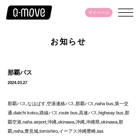
マイページ
お知らせ
那覇バス
2024.03.27
那覇バス,なはばす,空港連絡バス,那覇バス,naha bus,第一交
通,daiichi kotsu,路線バス,route bus,高速バス,highway bus,那
覇空港,naha airport,沖縄,okinawa,沖縄,沖縄県,okinawa,那
覇,naha,豊見城,tomishiro,イーアス沖縄豊崎,iias