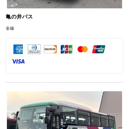
亀の井バス
全線