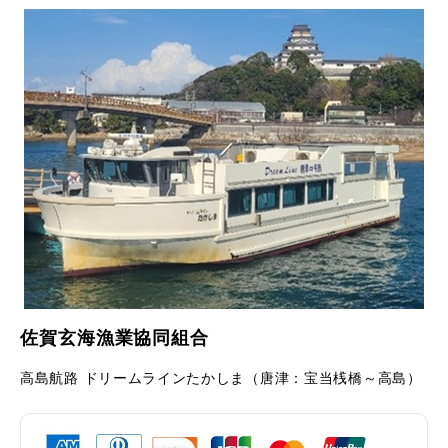
佐賀玄海漁業協同組合
高島航路 ドリームラインたかしま（唐津：宝当桟橋～高島）